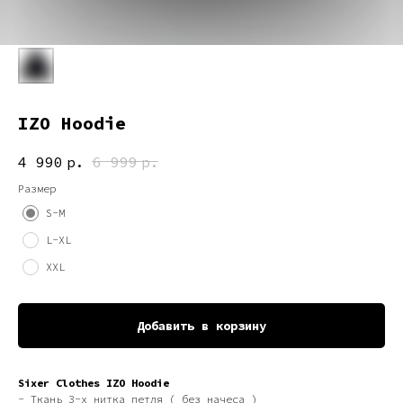
IZO Hoodie
4 990
р.
6 999
р.
Размер
S-M
L-XL
XXL
Добавить в корзину
Sixer Clothes IZO Hoodie
- Ткань 3-х нитка петля ( без начеса )