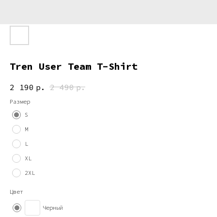
Tren User Team T-Shirt
2 190
р.
2 490
р.
Размер
S
M
L
XL
2XL
Цвет
Черный