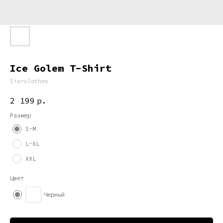
Ice Golem T-Shirt
Sixrclothes
2 199
р.
Размер
S-M
L-XL
XXL
Цвет
Черный