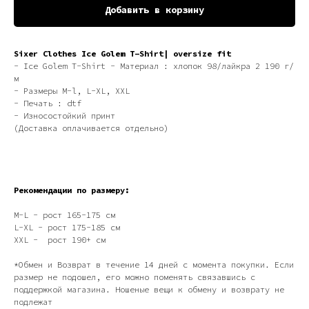
Добавить в корзину
Sixer Clothes Ice Golem T-Shirt| oversize fit
- Ice Golem T-Shirt - Материал : хлопок 98/лайкра 2 190 г/
м
- Размеры M-l, L-XL, XXL
- Печать : dtf
- Износостойкий принт
(Доставка оплачивается отдельно)
Рекомендации по размеру:
М-L - рост 165-175 см
L-XL - рост 175-185 см
XXL - рост 190+ см
*Обмен и Возврат в течение 14 дней с момента покупки. Если
размер не подошел, его можно поменять связавшись с
поддержкой магазина. Ношеные вещи к обмену и возврату не
подлежат